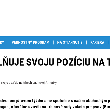
KY
VERNOSTNÝ PROGRAM
NA STIAHNUTIE
KARIÉRA
LŇUJE SVOJU POZÍCIU NA
e svoju pozíciu na trhoch Latinskej Ameriky
slednom júlovom týždni sme spoločne s naším obchodným 
ogan, oficiálne uviedli na trh nové rady vakcín pre psov (Bi