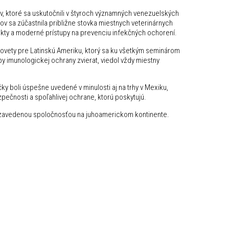
, ktoré sa uskutočnili v štyroch významných venezuelských
v sa zúčastnila približne stovka miestnych veterinárnych
dukty a moderné prístupy na prevenciu infekčných ochorení.
Biovety pre Latinskú Ameriku, ktorý sa ku všetkým seminárom
y imunologickej ochrany zvierat, viedol vždy miestny
 boli úspešne uvedené v minulosti aj na trhy v Mexiku,
ezpečnosti a spoľahlivej ochrane, ktorú poskytujú.
áva zavedenou spoločnosťou na juhoamerickom kontinente.