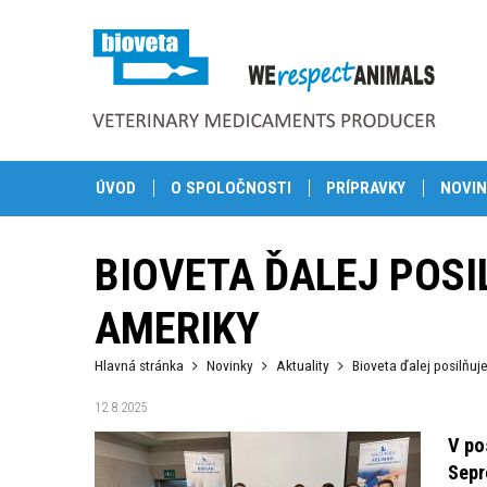
ÚVOD
O SPOLOČNOSTI
PRÍPRAVKY
NOVIN
BIOVETA ĎALEJ POSI
AMERIKY
Hlavná stránka
Novinky
Aktuality
Bioveta ďalej posilňuj
12.8.2025
V po
Sepr