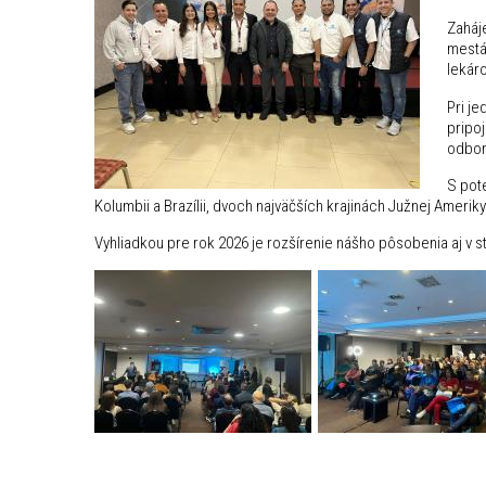
Zaháj
mestá
lekár
Pri je
pripo
odborn
S pot
Kolumbii a Brazílii, dvoch najväčších krajinách Južnej Ameriky
Vyhliadkou pre rok 2026 je rozšírenie nášho pôsobenia aj v 