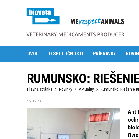
ÚVOD
O SPOLOČNOSTI
PRÍPRAVKY
NOVIN
RUMUNSKO: RIEŠENI
Hlavná stránka
Novinky
Aktuality
Rumunsko: Riešenie Bi
25.3.2026
Anti
ochr
biol
Ovis