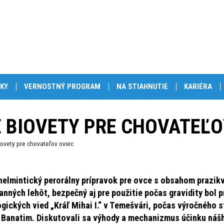
KY
VERNOSTNÝ PROGRAM
NA STIAHNUTIE
KARIÉRA
E BIOVETY PRE CHOVATEĽO
ovety pre chovateľov oviec
helmintický perorálny prípravok pre ovce s obsahom prazikv
anných lehôt, bezpečný aj pre použitie počas gravidity bol 
ogických vied „Kráľ Mihai I.“ v Temešvári, počas výročného 
 Banatim. Diskutovali sa výhody a mechanizmus účinku nášh