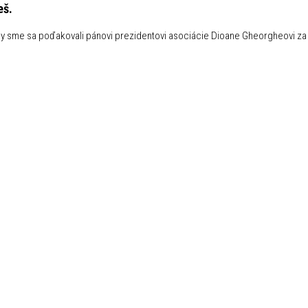
š.
by sme sa poďakovali pánovi prezidentovi asociácie Dioane Gheorgheovi za p