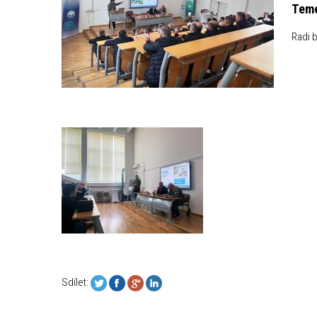
Teme
Radi 
Sdílet: