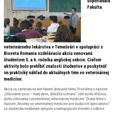
usporiadala
Fakulta
veterinárneho lekárstva v Temešvári v spolupráci s
Bioveta Romania vzdelávaciu akciu venovanú
študentom 5. a 6. ročníka anglickej sekcie. Cieľom
aktivity bolo prehĺbiť znalosti študentov a poskytnúť
im praktický náhľad do aktuálnych tém vo veterinárnej
medicíne.
Akcia sa zamerala na dve hlavné diskusné témy. Prvá téma s názvom
„Očkovanie psov – malý úkon, dôležitá ochrana“ zdôraznilo kľúčovú
úlohu očkovania v preventívnej veterinárnej medicíne. Druhá téma s
názvom „Novinky vo veterinárnej medicíne pre budúcich špecialistov“
sa zaoberala nedávnym vývojom a nastupujúcimi trendmi v odbore.