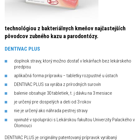
technológiou z bakteriálnych kmeňov najčastejších
pôvodcov zubného kazu a parodontózy.
DENTIVAC PLUS
doplnok stravy, ktorý možno dostať v lekárňach bez lekárskeho
predpisu
aplikačná forma prípravku − tabletky rozpustné u ústach
DENTIVAC PLUS sa vyrába z prírodných surovín
balenie obsahuje 30 tabletiek, t. j dávku na 3 mesiace
je určený pre dospelých a deti od 3 rokov
nie je určený ako náhrada pestrej stravy
vyvinuté v spolupráci s Lekárskou fakultou Univerzity Palackého v
Olomouci
DENTIVAC PLUS je originálny patentovaný prípravok vyrábaný