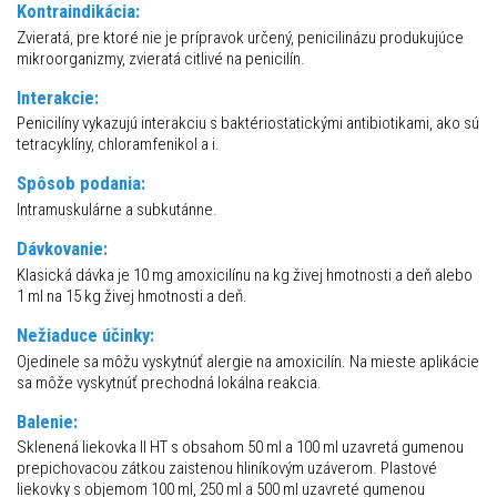
Kontraindikácia:
Zvieratá, pre ktoré nie je prípravok určený, penicilinázu produkujúce
mikroorganizmy, zvieratá citlivé na penicilín.
Interakcie:
Penicilíny vykazujú interakciu s baktériostatickými antibiotikami, ako sú
tetracyklíny, chloramfenikol a i.
Spôsob podania:
Intramuskulárne a subkutánne.
Dávkovanie:
Klasická dávka je 10 mg amoxicilínu na kg živej hmotnosti a deň alebo
1 ml na 15 kg živej hmotnosti a deň.
Nežiaduce účinky:
Ojedinele sa môžu vyskytnúť alergie na amoxicilín. Na mieste aplikácie
sa môže vyskytnúť prechodná lokálna reakcia.
Balenie:
Sklenená liekovka II HT s obsahom 50 ml a 100 ml uzavretá gumenou
prepichovacou zátkou zaistenou hliníkovým uzáverom. Plastové
liekovky s objemom 100 ml, 250 ml a 500 ml uzavreté gumenou