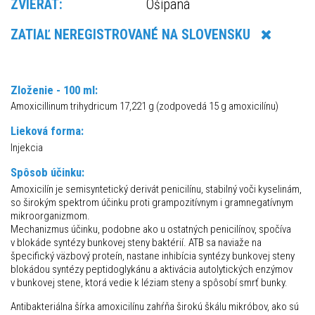
ZVIERAT:
Ošípaná
ZATIAĽ NEREGISTROVANÉ NA SLOVENSKU
Zloženie - 100 ml:
Amoxicillinum trihydricum 17,221 g (zodpovedá 15 g amoxicilínu)
Lieková forma:
Injekcia
Spôsob účinku:
Amoxicilín je semisyntetický derivát penicilínu, stabilný voči kyselinám,
so širokým spektrom účinku proti grampozitívnym i gramnegatívnym
mikroorganizmom.
Mechanizmus účinku, podobne ako u ostatných penicilínov, spočíva
v blokáde syntézy bunkovej steny baktérií. ATB sa naviaže na
špecifický väzbový proteín, nastane inhibícia syntézy bunkovej steny
blokádou syntézy peptidoglykánu a aktivácia autolytických enzýmov
v bunkovej stene, ktorá vedie k léziam steny a spôsobí smrť bunky.
Antibakteriálna šírka amoxicilínu zahŕňa širokú škálu mikróbov, ako sú