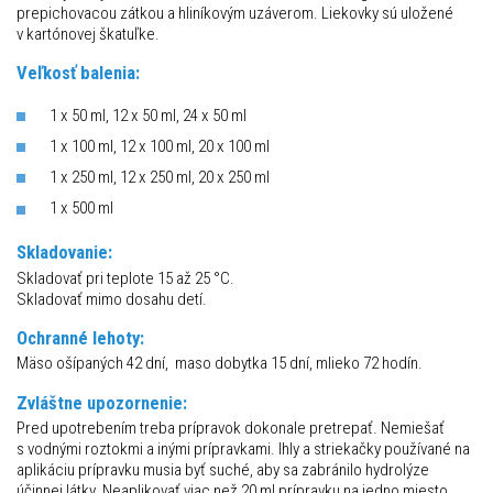
prepichovacou zátkou a hliníkovým uzáverom. Liekovky sú uložené
v kartónovej škatuľke.
Veľkosť balenia:
1 x 50 ml, 12 x 50 ml, 24 x 50 ml
1 x 100 ml, 12 x 100 ml, 20 x 100 ml
1 x 250 ml, 12 x 250 ml, 20 x 250 ml
1 x 500 ml
Skladovanie:
Skladovať pri teplote 15 až 25 °C.
Skladovať mimo dosahu detí.
Ochranné lehoty:
Mäso ošípaných 42 dní, maso dobytka 15 dní, mlieko 72 hodín.
Zvláštne upozornenie:
Pred upotrebením treba prípravok dokonale pretrepať. Nemiešať
s vodnými roztokmi a inými prípravkami. Ihly a striekačky používané na
aplikáciu prípravku musia byť suché, aby sa zabránilo hydrolýze
účinnej látky. Neaplikovať viac než 20 ml prípravku na jedno miesto.