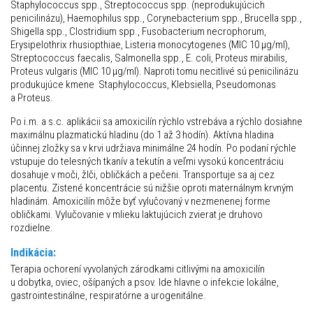
Staphylococcus spp., Streptococcus spp. (neprodukujúcich
penicilinázu), Haemophilus spp., Corynebacterium spp., Brucella spp.,
Shigella spp., Clostridium spp., Fusobacterium necrophorum,
Erysipelothrix rhusiopthiae, Listeria monocytogenes (MIC 10 µg/ml),
Streptococcus faecalis, Salmonella spp., E. coli, Proteus mirabilis,
Proteus vulgaris (MIC 10 µg/ml). Naproti tomu necitlivé sú penicilinázu
produkujúce kmene ­ Staphylococcus, Klebsiella, Pseudomonas
a Proteus.
Po i.m. a s.c. aplikácii sa amoxicilín rýchlo vstrebáva a rýchlo dosiahne
maximálnu plazmatickú hladinu (do 1 až 3 hodín). Aktívna hladina
účinnej zložky sa v krvi udržiava minimálne 24 hodín. Po podaní rýchle
vstupuje do telesných tkanív a tekutín a veľmi vysokú koncentráciu
dosahuje v moči, žlči, obličkách a pečeni. Transportuje sa aj cez
placentu. Zistené koncentrácie sú nižšie oproti maternálnym krvným
hladinám. Amoxicilín môže byť vylučovaný v nezmenenej forme
obličkami. Vylučovanie v mlieku laktujúcich zvierat je druhovo
rozdielne.
Indikácia:
Terapia ochorení vyvolaných zárodkami citlivými na amoxicilín
u dobytka, oviec, ošípaných a psov. Ide hlavne o infekcie lokálne,
gastrointestinálne, respiratórne a urogenitálne.