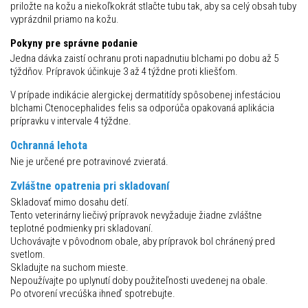
priložte na kožu a niekoľkokrát stlačte tubu tak, aby sa celý obsah tuby
vyprázdnil priamo na kožu.
Pokyny pre správne podanie
Jedna dávka zaistí ochranu proti napadnutiu blchami po dobu až 5
týždňov. Prípravok účinkuje 3 až 4 týždne proti kliešťom.
V prípade indikácie alergickej dermatitídy spôsobenej infestáciou
blchami Ctenocephalides felis sa odporúča opakovaná aplikácia
prípravku v intervale 4 týždne.
Ochranná lehota
Nie je určené pre potravinové zvieratá.
Zvláštne opatrenia pri skladovaní
Skladovať mimo dosahu detí.
Tento veterinárny liečivý prípravok nevyžaduje žiadne zvláštne
teplotné podmienky pri skladovaní.
Uchovávajte v pôvodnom obale, aby prípravok bol chránený pred
svetlom.
Skladujte na suchom mieste.
Nepoužívajte po uplynutí doby použiteľnosti uvedenej na obale.
Po otvorení vrecúška ihneď spotrebujte.