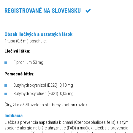
REGISTROVANÉ NA SLOVENSKU
Obsah liečivých a ostatných látok
1 tuba (0,5 ml) obsahuje:
Liečivá látka:
Fipronilum 50 mg
Pomocné látky:
Butylhydroxyanizol (E320) 0,10 mg
Butylhydroxytoluén (E321) 0,05 mg
Číry, žlto až žltozeleno sfarbený spot-on roztok.
Indikácia
Liečba a prevencia napadnutia blchami (Ctenocephalides felis) a s tým
spojené alergie na blšie uhryznutie (FAD) u mačiek. Liečba a prevencia