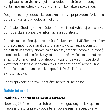
Po aplikácii si umyte ruky mydlom a vodou. Odstráňte prípadný
kontaminovaný odev, ktorý bol v priamom kontakte s pokožkou.
Dbajte na to, aby nedošlo ku kontaktu prstov s prípravkom. Ak k tomu
dôjde, umyte si ruky vodou a mydlom.
V prípade náhodnej konzumácie prípravku ihneď vyhľadajte lekársku
pomoc a ukážte príbalové informácie alebo etiketu.
Poznámka pre ošetrujúceho lekára: Pri konzumácii väčšieho množstva
prípravku možno očakávať tieto prejavy toxicity: nauzea, vomitus,
bolesti hlavy, závraty, abdominálne bolesti, potenie, nepokoj, slabosť
a tonicko-klonické kŕče. Stavy sú prechodné a väčšinou spontánne
zmiznú. U citlivých jedincov alebo pri vyšších dávkach môže dôjsť
k excitácii epilepsie. V prvom kroku je vhodné podať aktívne uhlie.
Špecifické antidotum nie je k dispozícii. Ďalšia liečba je
symptomatická.
Počas aplikácie prípravku nefajčite, nepite ani nejedzte.
Ďalšie informácie
Použitie v období brezivosti a laktácie
Neexistujú štúdie o podaní tohto prípravku gravidným a laktujúcim
mačkám, preto prípravok použite len po zvážení terapeutického