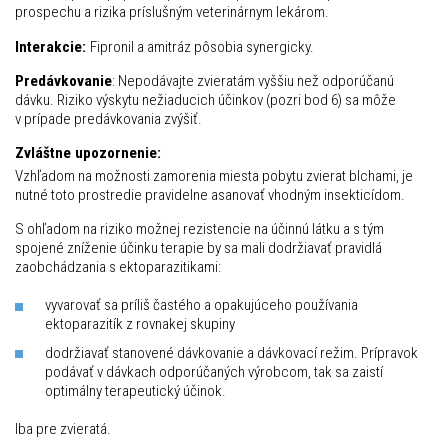
prospechu a rizika príslušným veterinárnym lekárom.
Interakcie:
Fipronil a amitráz pôsobia synergicky.
Predávkovanie
: Nepodávajte zvieratám vyššiu než odporúčanú
dávku. Riziko výskytu nežiaducich účinkov (pozri bod 6) sa môže
v prípade predávkovania zvýšiť.
Zvláštne upozornenie:
Vzhľadom na možnosti zamorenia miesta pobytu zvierat blchami, je
nutné toto prostredie pravidelne asanovať vhodným insekticídom.
S ohľadom na riziko možnej rezistencie na účinnú látku a s tým
spojené zníženie účinku terapie by sa mali dodržiavať pravidlá
zaobchádzania s ektoparazitikami:
vyvarovať sa príliš častého a opakujúceho používania
ektoparazitík z rovnakej skupiny
dodržiavať stanovené dávkovanie a dávkovací režim. Prípravok
podávať v dávkach odporúčaných výrobcom, tak sa zaistí
optimálny terapeutický účinok.
Iba pre zvieratá.