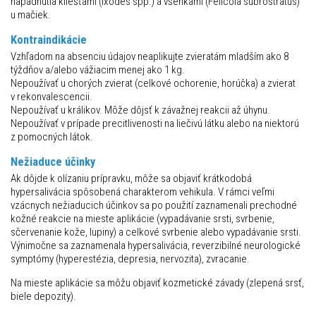
napadnutia kliešťami (Ixodes spp.) a všenkami (Felicola subrostratus)
u mačiek.
Kontraindikácie
Vzhľadom na absenciu údajov neaplikujte zvieratám mladším ako 8
týždňov a/alebo vážiacim menej ako 1 kg.
Nepoužívať u chorých zvierat (celkové ochorenie, horúčka) a zvierat
v rekonvalescencii.
Nepoužívať u králikov. Môže dôjsť k závažnej reakcii až úhynu.
Nepoužívať v prípade precitlivenosti na liečivú látku alebo na niektorú
z pomocných látok.
Nežiaduce účinky
Ak dôjde k olízaniu prípravku, môže sa objaviť krátkodobá
hypersalivácia spôsobená charakterom vehikula. V rámci veľmi
vzácnych nežiaducich účinkov sa po použití zaznamenali prechodné
kožné reakcie na mieste aplikácie (vypadávanie srsti, svrbenie,
sčervenanie kože, lupiny) a celkové svrbenie alebo vypadávanie srsti.
Výnimočne sa zaznamenala hypersalivácia, reverzibilné neurologické
symptómy (hyperestézia, depresia, nervozita), zvracanie.
Na mieste aplikácie sa môžu objaviť kozmetické závady (zlepená srsť,
biele depozity).