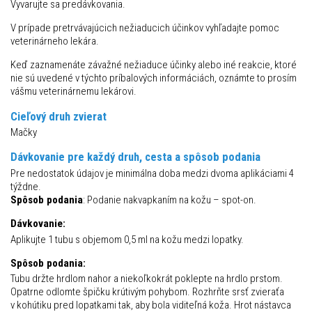
Vyvarujte sa predávkovania.
V prípade pretrvávajúcich nežiaducich účinkov vyhľadajte pomoc
veterinárneho lekára.
Keď zaznamenáte závažné nežiaduce účinky alebo iné reakcie, ktoré
nie sú uvedené v týchto príbalových informáciách, oznámte to prosím
vášmu veterinárnemu lekárovi.
Cieľový druh zvierat
Mačky
Dávkovanie pre každý druh, cesta a spôsob podania
Pre nedostatok údajov je minimálna doba medzi dvoma aplikáciami 4
týždne.
Spôsob podania
: Podanie nakvapkaním na kožu – spot-on.
Dávkovanie:
Aplikujte 1 tubu s objemom 0,5 ml na kožu medzi lopatky.
Spôsob podania:
Tubu držte hrdlom nahor a niekoľkokrát poklepte na hrdlo prstom.
Opatrne odlomte špičku krútivým pohybom. Rozhrňte srsť zvieraťa
v kohútiku pred lopatkami tak, aby bola viditeľná koža. Hrot nástavca