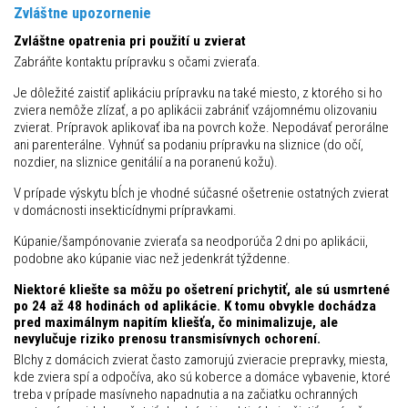
Zvláštne upozornenie
Zvláštne opatrenia pri použití u zvierat
Zabráňte kontaktu prípravku s očami zvieraťa.
Je dôležité zaistiť aplikáciu prípravku na také miesto, z ktorého si ho
zviera nemôže zlízať, a po aplikácii zabrániť vzájomnému olizovaniu
zvierat. Prípravok aplikovať iba na povrch kože. Nepodávať perorálne
ani parenterálne. Vyhnúť sa podaniu prípravku na sliznice (do očí,
nozdier, na sliznice genitálií a na poranenú kožu).
V prípade výskytu bĺch je vhodné súčasné ošetrenie ostatných zvierat
v domácnosti insekticídnymi prípravkami.
Kúpanie/šampónovanie zvieraťa sa neodporúča 2 dni po aplikácii,
podobne ako kúpanie viac než jedenkrát týždenne.
Niektoré kliešte sa môžu po ošetrení prichytiť, ale sú usmrtené
po 24 až 48 hodinách od aplikácie. K tomu obvykle dochádza
pred maximálnym napitím kliešťa, čo minimalizuje, ale
nevylučuje riziko prenosu transmisívnych ochorení.
Blchy z domácich zvierat často zamorujú zvieracie prepravky, miesta,
kde zviera spí a odpočíva, ako sú koberce a domáce vybavenie, ktoré
treba v prípade masívneho napadnutia a na začiatku ochranných