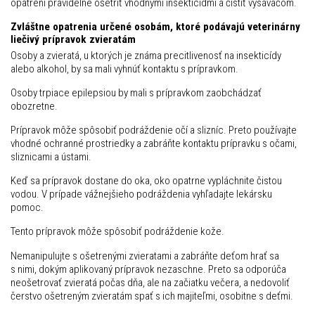
opatrení pravidelne ošetriť vhodnými insekticídmi a čistiť vysávačom.
Zvláštne opatrenia určené osobám, ktoré podávajú veterinárny
liečivý prípravok zvieratám
Osoby a zvieratá, u ktorých je známa precitlivenosť na insekticídy
alebo alkohol, by sa mali vyhnúť kontaktu s prípravkom.
Osoby trpiace epilepsiou by mali s prípravkom zaobchádzať
obozretne.
Prípravok môže spôsobiť podráždenie očí a slizníc. Preto používajte
vhodné ochranné prostriedky a zabráňte kontaktu prípravku s očami,
sliznicami a ústami.
Keď sa prípravok dostane do oka, oko opatrne vypláchnite čistou
vodou. V prípade vážnejšieho podráždenia vyhľadajte lekársku
pomoc.
Tento prípravok môže spôsobiť podráždenie kože.
Nemanipulujte s ošetrenými zvieratami a zabráňte deťom hrať sa
s nimi, dokým aplikovaný prípravok nezaschne. Preto sa odporúča
neošetrovať zvieratá počas dňa, ale na začiatku večera, a nedovoliť
čerstvo ošetreným zvieratám spať s ich majiteľmi, osobitne s deťmi.