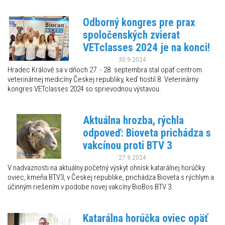
Odborný kongres pre prax
spoločenských zvierat
VETclasses 2024 je na konci!
30.9.2024
Hradec Králové sa v dňoch 27. - 28. septembra stal opäť centrom
veterinárnej medicíny Českej republiky, keď hostil 8. Veterinárny
kongres VETclasses 2024 so sprievodnou výstavou.
Aktuálna hrozba, rýchla
odpoveď: Bioveta prichádza s
vakcínou proti BTV 3
27.9.2024
V nadväznosti na aktuálny početný výskyt ohnísk katarálnej horúčky
oviec, kmeňa BTV3, v Českej republike, prichádza Bioveta s rýchlym a
účinným riešením v podobe novej vakcíny BioBos BTV 3.
Katarálna horúčka oviec opäť