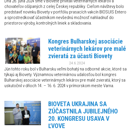
Dňa 26. júna 2024 sme v Biovete privítali veterinárnych lekárov a
chovateľov ošípaných z celej Českej republiky. Cieľom návštevy bolo
predstaviť novinku Biovety v portfóliu prasacích vakcín BIOSUIS Entero
a sprostredkovať účastníkom nevšednú možnosť nahliadnuť do
priestorov výroby, kontrolných liniek a skladovania.
Kongres Bulharskej asociácie
veterinárnych lekárov pre malé
zvieratá za účasti Biovety
24.6.2024
Jún tohto roku bol v Bulharsku veľmi bohatý na odborné akcie, ktoré sa
týkajú aj Biovety. Významnou veterinárnou udalosťou bol kongres
Bulharskej asociácie veterinárnych lekárov pre malé zvieratá, ktorý sa
uskutočnil v dňoch 14. – 16. 6. 2024 v prímorskom meste Varna.
BIOVETA UKRAJINA SA
ZÚČASTNILA JUBILEJNÉHO
20. KONGRESU USAVA V
ĽVOVE