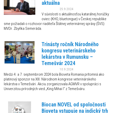
aktuálna
25.9.2024
V súvislosti s aktuálnosťou katarálnej horúčky
oviec (KHO, bluetongue) v Českej republike
sme požiadali o rozhovor riaditeľa Štátnej veterinárnej správy (ŠVS)
MVDr. Zbyňka Semeráda.
Trinásty ročník Národného
kongresu veterinárskeho
lekárstva v Rumunsku –
Temešvár 2024
10.9.2024
Medzi 4. a 7. septembrom 2024 bola Bioveta Romania prítomná ako
platinový sponzor na XIII. Národnom kongrese veterinárskeho
lekárstva v Temešvári. Akciu zorganizovala AGMVR v spolupráci s
Univerzitou prírodných vied „King Mihai I“ z Temešváru.
Biocan NOVEL od spoločnosti
Bioveta vstupuje na indický trh