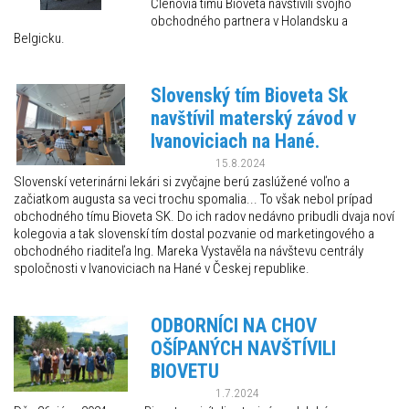
Členovia tímu Bioveta navštívili svojho
obchodného partnera v Holandsku a
Belgicku.
Slovenský tím Bioveta Sk
navštívil materský závod v
Ivanoviciach na Hané.
15.8.2024
Slovenskí veterinárni lekári si zvyčajne berú zaslúžené voľno a
začiatkom augusta sa veci trochu spomalia... To však nebol prípad
obchodného tímu Bioveta SK. Do ich radov nedávno pribudli dvaja noví
kolegovia a tak slovenskí tím dostal pozvanie od marketingového a
obchodného riaditeľa Ing. Mareka Vystavěla na návštevu centrály
spoločnosti v Ivanoviciach na Hané v Českej republike.
ODBORNÍCI NA CHOV
OŠÍPANÝCH NAVŠTÍVILI
BIOVETU
1.7.2024