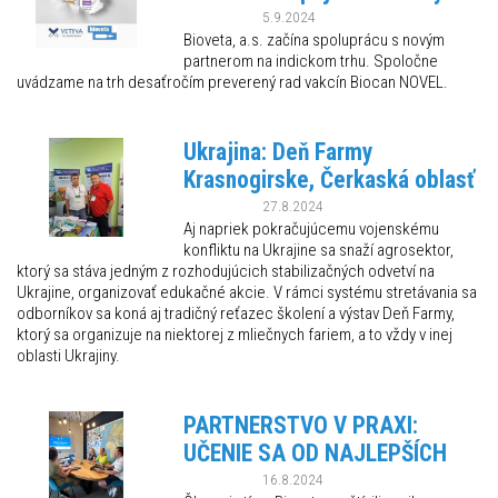
5.9.2024
Bioveta, a.s. začína spoluprácu s novým
partnerom na indickom trhu. Spoločne
uvádzame na trh desaťročím preverený rad vakcín Biocan NOVEL.
Ukrajina: Deň Farmy
Krasnogirske, Čerkaská oblasť
27.8.2024
Aj napriek pokračujúcemu vojenskému
konfliktu na Ukrajine sa snaží agrosektor,
ktorý sa stáva jedným z rozhodujúcich stabilizačných odvetví na
Ukrajine, organizovať edukačné akcie. V rámci systému stretávania sa
odborníkov sa koná aj tradičný reťazec školení a výstav Deň Farmy,
ktorý sa organizuje na niektorej z mliečnych fariem, a to vždy v inej
oblasti Ukrajiny.
PARTNERSTVO V PRAXI:
UČENIE SA OD NAJLEPŠÍCH
16.8.2024