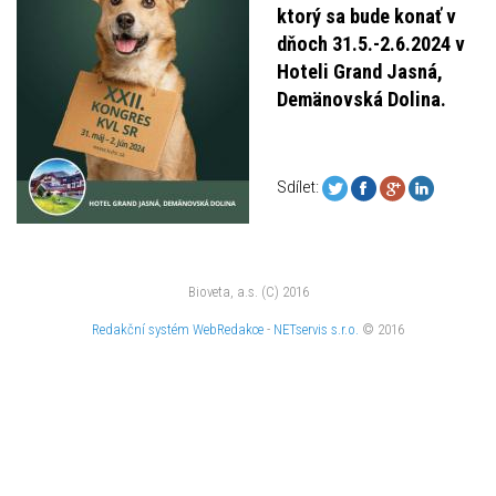
ktorý sa bude konať v
dňoch 31.5.-2.6.2024 v
Hoteli Grand Jasná,
Demänovská Dolina.
Sdílet:
Bioveta, a.s. (C) 2016
Redakční systém
WebRedakce
-
NETservis s.r.o.
© 2016