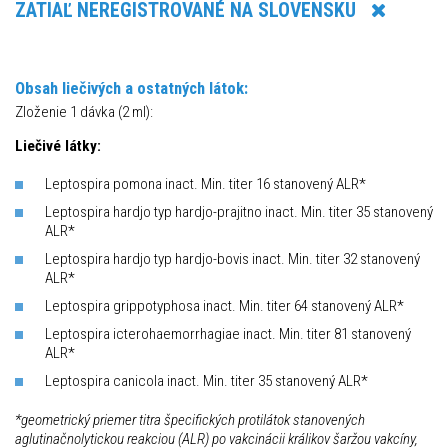
ZATIAĽ NEREGISTROVANÉ NA SLOVENSKU
Obsah liečivých a ostatných látok:
Zloženie 1 dávka (2 ml):
Liečivé látky:
Leptospira pomona inact. Min. titer 16 stanovený ALR*
Leptospira hardjo typ hardjo-prajitno inact. Min. titer 35 stanovený
ALR*
Leptospira hardjo typ hardjo-bovis inact. Min. titer 32 stanovený
ALR*
Leptospira grippotyphosa inact. Min. titer 64 stanovený ALR*
Leptospira icterohaemorrhagiae inact. Min. titer 81 stanovený
ALR*
Leptospira canicola inact. Min. titer 35 stanovený ALR*
*geometrický priemer titra špecifických protilátok stanovených
aglutinačnolytickou reakciou (ALR) po vakcinácii králikov šaržou vakcíny,