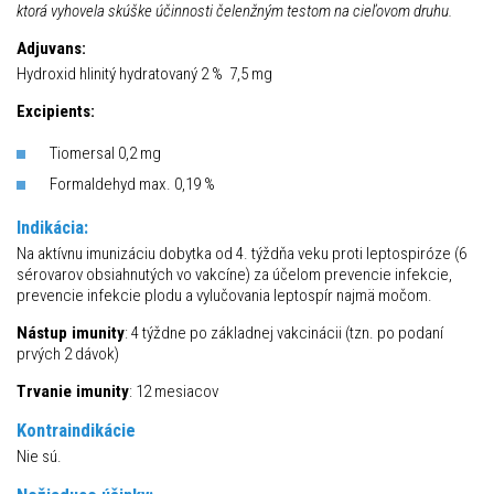
ktorá vyhovela skúške účinnosti čelenžným testom na cieľovom druhu.
Adjuvans:
Hydroxid hlinitý hydratovaný 2 % 7,5 mg
Excipients:
Tiomersal 0,2 mg
Formaldehyd max. 0,19 %
Indikácia:
Na aktívnu imunizáciu dobytka od 4. týždňa veku proti leptospiróze (6
sérovarov obsiahnutých vo vakcíne) za účelom prevencie infekcie,
prevencie infekcie plodu a vylučovania leptospír najmä močom.
Nástup imunity
: 4 týždne po základnej vakcinácii (tzn. po podaní
prvých 2 dávok)
Trvanie imunity
: 12 mesiacov
Kontraindikácie
Nie sú.