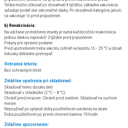
Teľatá možno očkovať po dosiahnutí 4 týždňov, základná vakcinácia
vyžaduje podať dve vakcinačné dávky. Pri dosiahnutí kategórie jalovíc
sa vakcinuje 1x pred pripustením.
b) Revakcinácia:
Na udržanie protektívnej imunity je nutná každoročná revakcinácia
jednou dávkou najneskôr 2 týždne pred pripustením.
Pokyny pre správne podanie:
Pred upotrebením treba vakcínu zohriať na teplotu 15 − 25 °C a obsah
liekovky dôkladne pretrepať.
Ochranná lehota:
Bez ochranných lehôt.
Zvláštne opatrenia pri skladovaní:
Skladovať mimo dosahu detí.
Skladovať v chladničke (2 °C – 8 °C).
Chrániť pred mrazom. Chrániť pred svetlom. Skladovať na suchom
mieste.
Nepoužívať po uplynutí doby použiteľnosti uvedenej na obale.
Doba použiteľnosti po prvom otvorení balenia: 10 hodín
Zvláštne upozornenie: