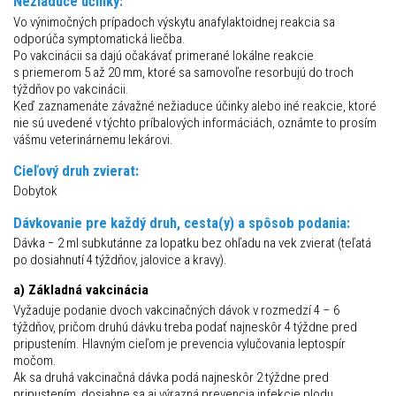
Nežiaduce účinky:
Vo výnimočných prípadoch výskytu anafylaktoidnej reakcia sa
odporúča symptomatická liečba.
Po vakcinácii sa dajú očakávať primerané lokálne reakcie
s priemerom 5 až 20 mm, ktoré sa samovoľne resorbujú do troch
týždňov po vakcinácii.
Keď zaznamenáte závažné nežiaduce účinky alebo iné reakcie, ktoré
nie sú uvedené v týchto príbalových informáciách, oznámte to prosím
vášmu veterinárnemu lekárovi.
Cieľový druh zvierat:
Dobytok
Dávkovanie pre každý druh, cesta(y) a spôsob podania:
Dávka − 2 ml subkutánne za lopatku bez ohľadu na vek zvierat (teľatá
po dosiahnutí 4 týždňov, jalovice a kravy).
a) Základná vakcinácia
Vyžaduje podanie dvoch vakcinačných dávok v rozmedzí 4 – 6
týždňov, pričom druhú dávku treba podať najneskôr 4 týždne pred
pripustením. Hlavným cieľom je prevencia vylučovania leptospír
močom.
Ak sa druhá vakcinačná dávka podá najneskôr 2 týždne pred
pripustením, dosiahne sa aj výrazná prevencia infekcie plodu.