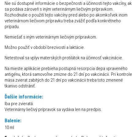
Nie sú dostupné informácie o bezpečnosti a účinnosti tejto vakcíny, ak
sa podáva zároveň s iným veterinárnym liečivým prípravkom.
Rozhodnutie o použití tejto vakcíny pred alebo po akomkoľvek inom
veterinárnom liečivom prípravku treba zvážiť podľa konkrétneho
prípadu.
Nemiešať s iným veterinárnym liečivým prípravkom.
Možno použiť v období brezivosti a laktácie.
Netestoval sa vplyv materských protilátok na účinnosť vakcinácie.
Na mieste aplikácie prebieha postupná resorpcia depa vpraveného
antigénu, ktorá samovoľne zmizne do 21 dní po vakcinácii. Pri kontrole
mäsa zvierat zabitých do 21 dní po vakcinácii treba toto zmenené
tkanivo odstrániť.
Ďalšie informácie:
Iba pre zvieratá.
Veterinárny liečivý prípravok sa vydáva len na predpis.
Balenie:
10 ml