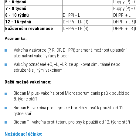
5 - 6 týdnů
Puppy (P) + 
7 - 8 týdnů
Puppy (P) + 
8 - 10 týdnů
DHPPi + L
DHPPi + L
12 - 16 týdnů
DHPPi + LR (R)
DHPPi + LR (
každoroční revakcinace
DHPPi + LR (R)
DHPPi + LR (
Poznámka:
Vakcína v závorce (P, R, DP, DHPPi) znamená možnost uplatnění
alternativní vakcíny řady Biocan.
Vakcíny označené +C, +L, +LR lze aplikovat simultánně nebo
sdruženě s jinými vakcínami.
Další možné vakcinace:
Biocan M plus- vakcína proti Microsporum canis psů k použití od
8. týdne stáří
Biocan B - vakcína proti Lymské borelióze psů k použití od 12.
týdne stáří
Biocan T - vakcína proti tetanu pro psy k použití od 12. týdne stáří
Nežádoucí účinky: