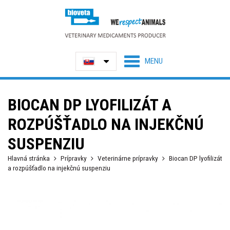
BIOCAN DP LYOFILIZÁT A
ROZPÚŠŤADLO NA INJEKČNÚ
SUSPENZIU
Hlavná stránka
Prípravky
Veterinárne prípravky
Biocan DP lyofilizát
a rozpúšťadlo na injekčnú suspenziu