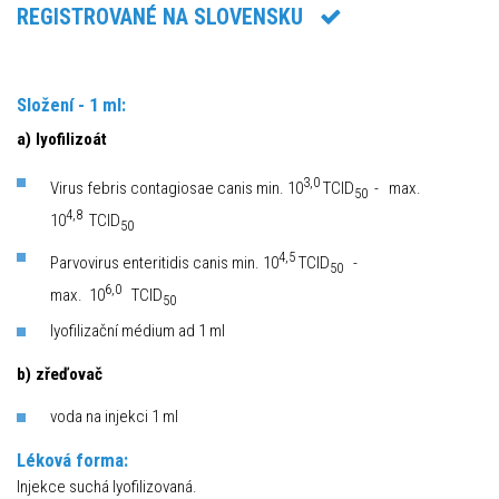
REGISTROVANÉ NA SLOVENSKU
Složení - 1 ml:
a) lyofilizoát
3,0
Virus febris contagiosae canis min. 10
TCID
- max.
50
4,8
10
TCID
50
4,5
Parvovirus enteritidis canis min. 10
TCID
-
50
6,0
max. 10
TCID
50
lyofilizační médium ad 1 ml
b) zřeďovač
voda na injekci 1 ml
Léková forma:
Injekce suchá lyofilizovaná.