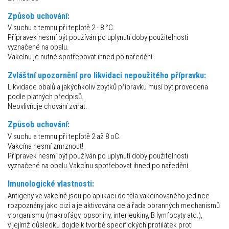
Způsob uchování:
V suchu a temnu při teplotě 2 - 8 °C.
Přípravek nesmí být používán po uplynutí doby použitelnosti
vyznačené na obalu.
Vakcínu je nutné spotřebovat ihned po naředění.
Zvláštní upozornění pro likvidaci nepoužitého přípravku:
Likvidace obalů a jakýchkoliv zbytků přípravku musí být provedena
podle platných předpisů.
Neovlivňuje chování zvířat.
Způsob uchování:
V suchu a temnu při teplotě 2 až 8 oC.
Vakcína nesmí zmrznout!
Přípravek nesmí být používán po uplynutí doby použitelnosti
vyznačené na obalu.Vakcínu spotřebovat ihned po naředění.
Imunologické vlastnosti:
Antigeny ve vakcíně jsou po aplikaci do těla vakcinovaného jedince
rozpoznány jako cizí a je aktivována celá řada obranných mechanismů
v organismu (makrofágy, opsoniny, interleukiny, B lymfocyty atd.),
v jejímž důsledku dojde k tvorbě specifických protilátek proti