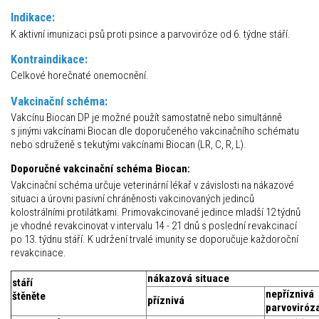
Indikace:
K aktivní imunizaci psů proti psince a parvoviróze od 6. týdne stáří.
Kontraindikace:
Celkové horečnaté onemocnění.
Vakcinační schéma:
Vakcínu Biocan DP je možné použít samostatně nebo simultánně
s jinými vakcínami Biocan dle doporučeného vakcinačního schématu
nebo sdruženě s tekutými vakcínami Biocan (LR, C, R, L).
Doporučné vakcinační schéma Biocan:
Vakcinační schéma určuje veterinární lékař v závislosti na nákazové
situaci a úrovni pasivní chráněnosti vakcinovaných jedinců
kolostrálními protilátkami. Primovakcinované jedince mladší 12 týdnů
je vhodné revakcinovat v intervalu 14 - 21 dnů s poslední revakcinací
po 13. týdnu stáří. K udržení trvalé imunity se doporučuje každoroční
revakcinace.
nákazová situace
stáří
nepříznivá
štěněte
příznivá
parvoviróz