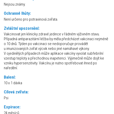
Nejsou známy.
Ochranné lhůty:
Není určeno pro potravinová zvířata.
Zvláštní upozornění:
Vakcinovat jen klinicky zdravé jedince v řádném výživném stavu.
Případná antiparazitární léčba by měla předcházet vakcinaci nejméně
o 10 dnů. Týden po vakcinaci se nedoporučuje provádět
u imunizovaných zvířat výcvik nebo jiné namáhavé výkony.
V ojedinělých případech může aplikace vakcíny vyvolat subfebrilní
vzestup teploty a přechodnou inapetenci. Výjimečně může dojít ke
vzniku hypersenzitivity. Vakcínu je nutno spotřebovat ihned po
naředění.
Balení:
10 x 1 dávka
Cílová zvířata:
Psi
Expirace:
24 měsíců