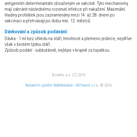
antigenním determinantám obsaženým ve vakcíně. Tyto mechanismy
mají zabránit následnému rozvinutí infekce při nakažení. Maximální
hladiny protilátek jsou zaznamenány mezi 14. až 28. dnem po
vakcinaci a přetrvávají po dobu min. 12. měsíců.
Dávkování a způsob podávání:
Dávka - 1 ml bez ohledu na stáří, hmotnost a plemeno jedince, nejdříve
však v šestém týdnu stáří.
Způsob podání - subkutánně, nejlépe v krajině za lopatkou.
Bioveta, a.s. (C) 2016
Redakční systém
WebRedakce
-
NETservis s.r.o.
© 2016