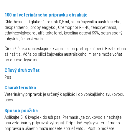
100 ml veterinárneho prípravku obsahuje
Chlorhexidin diglukonát roztok 0,5 ml, silica čajovníku austrálskeho,
dexpanthenol, propylenglykol, Cremophor RH 40, fenoxyethanol,
ethylhexylglycerol, alfa-tokoferol, kyselina octová 99%, octan sodný
trihydrát, čistená voda.
Číra až ľahko opaleskujúca kvapalina, pri pretrepaní pení. Bezfarebná
až nažltlá. Vôňa po silici čajovníka austrálskeho, mierne môže voňať
po octovej kyseline.
Cílový druh zvířat
Pes
Charakteristika
Veterinárny prípravok je určený k aplikácii do vonkajšieho zvukovodu
psov.
Spôsob
použitia
Aplikujte 5–8 kvapiek do uší psa. Premasírujte zvukovod a nechajte
psa veterinárny prípravok vytrepať. Prípadné zvyšky veterinárneho
prípravku a ušného mazu môžete zotrieť vatou. Postup môžete