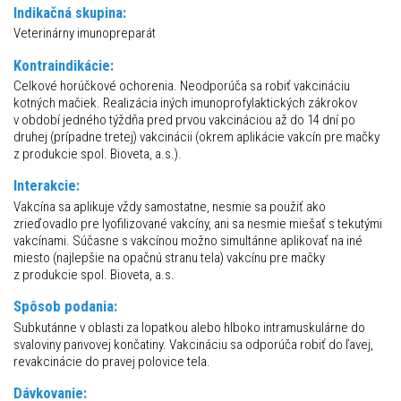
Indikačná skupina:
Veterinárny imunopreparát
Kontraindikácie:
Celkové horúčkové ochorenia. Neodporúča sa robiť vakcináciu
kotných mačiek. Realizácia iných imunoprofylaktických zákrokov
v období jedného týždňa pred prvou vakcináciou až do 14 dní po
druhej (prípadne tretej) vakcinácii (okrem aplikácie vakcín pre mačky
z produkcie spol. Bioveta, a.s.).
Interakcie:
Vakcína sa aplikuje vždy samostatne, nesmie sa použiť ako
zrieďovadlo pre lyofilizované vakcíny, ani sa nesmie miešať s tekutými
vakcínami. Súčasne s vakcínou možno simultánne aplikovať na iné
miesto (najlepšie na opačnú stranu tela) vakcínu pre mačky
z produkcie spol. Bioveta, a.s.
Spôsob podania:
Subkutánne v oblasti za lopatkou alebo hlboko intramuskulárne do
svaloviny panvovej končatiny. Vakcináciu sa odporúča robiť do ľavej,
revakcinácie do pravej polovice tela.
Dávkovanie: