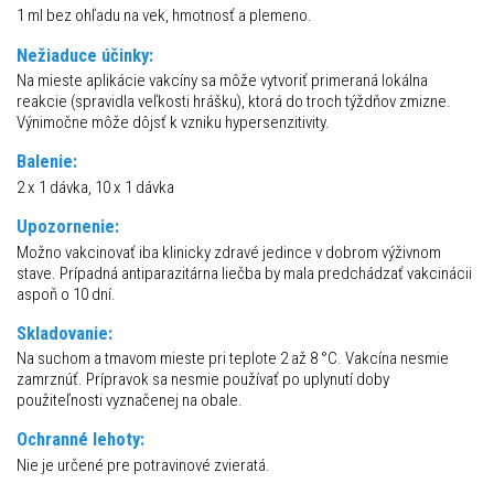
1 ml bez ohľadu na vek, hmotnosť a plemeno.
Nežiaduce účinky:
Na mieste aplikácie vakcíny sa môže vytvoriť primeraná lokálna
reakcie (spravidla veľkosti hrášku), ktorá do troch týždňov zmizne.
Výnimočne môže dôjsť k vzniku hypersenzitivity.
Balenie:
2 x 1 dávka, 10 x 1 dávka
Upozornenie:
Možno vakcinovať iba klinicky zdravé jedince v dobrom výživnom
stave. Prípadná antiparazitárna liečba by mala predchádzať vakcinácii
aspoň o 10 dní.
Skladovanie:
Na suchom a tmavom mieste pri teplote 2 až 8 °C. Vakcína nesmie
zamrznúť. Prípravok sa nesmie používať po uplynutí doby
použiteľnosti vyznačenej na obale.
Ochranné lehoty:
Nie je určené pre potravinové zvieratá.