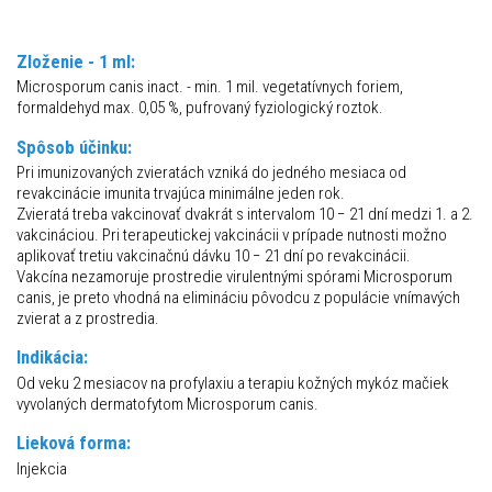
Zloženie - 1 ml:
Microsporum canis inact. - min. 1 mil. vegetatívnych foriem,
formaldehyd max. 0,05 %, pufrovaný fyziologický roztok.
Spôsob účinku:
Pri imunizovaných zvieratách vzniká do jedného mesiaca od
revakcinácie imunita trvajúca minimálne jeden rok.
Zvieratá treba vakcinovať dvakrát s intervalom 10 − 21 dní medzi 1. a 2.
vakcináciou. Pri terapeutickej vakcinácii v prípade nutnosti možno
aplikovať tretiu vakcinačnú dávku 10 − 21 dní po revakcinácii.
Vakcína nezamoruje prostredie virulentnými spórami Microsporum
canis, je preto vhodná na elimináciu pôvodcu z populácie vnímavých
zvierat a z prostredia.
Indikácia:
Od veku 2 mesiacov na profylaxiu a terapiu kožných mykóz mačiek
vyvolaných dermatofytom Microsporum canis.
Lieková forma:
Injekcia