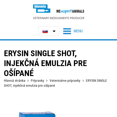
ERYSIN SINGLE SHOT,
INJEKČNÁ EMULZIA PRE
OŠÍPANÉ
Hlavná stránka
Prípravky
Veterinárne prípravky
ERYSIN SINGLE
SHOT, injekčná emulzia pre ošípané