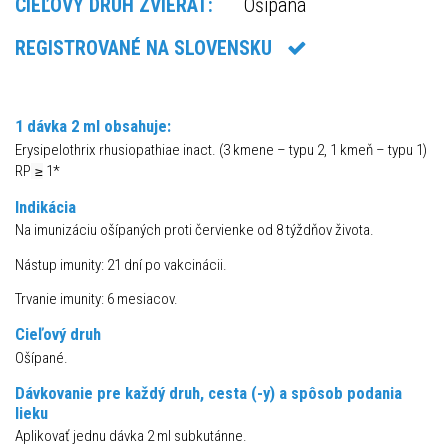
CIEĽOVÝ DRUH ZVIERAT:
Ošípaná
REGISTROVANÉ NA SLOVENSKU
1 dávka 2 ml obsahuje:
Erysipelothrix rhusiopathiae inact. (3 kmene – typu 2, 1 kmeň – typu 1)
RP
1*
≥
Indikácia
Na imunizáciu ošípaných proti červienke od 8 týždňov života.
Nástup imunity: 21 dní po vakcinácii.
Trvanie imunity: 6 mesiacov.
Cieľový druh
Ošípané.
Dávkovanie pre každý druh, cesta (-y) a spôsob podania
lieku
Aplikovať jednu dávka 2 ml subkutánne.