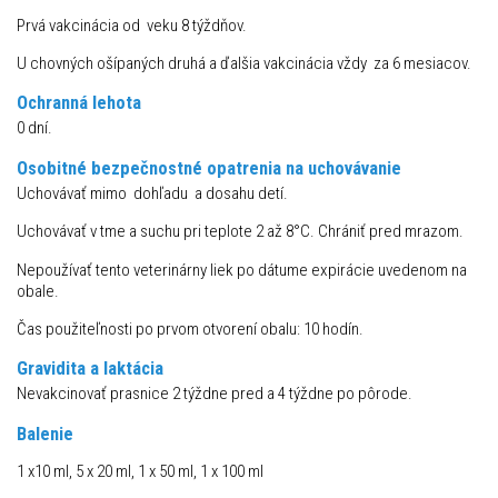
Prvá vakcinácia od veku 8 týždňov.
U chovných ošípaných druhá a ďalšia vakcinácia vždy za 6 mesiacov.
Ochranná lehota
0 dní.
Osobitné bezpečnostné opatrenia na uchovávanie
Uchovávať mimo dohľadu a dosahu detí.
Uchovávať v tme a suchu pri teplote 2 až 8°C. Chrániť pred mrazom.
Nepoužívať tento veterinárny liek po dátume expirácie uvedenom na
obale.
Čas použiteľnosti po prvom otvorení obalu: 10 hodín.
Gravidita a laktácia
Nevakcinovať prasnice 2 týždne pred a 4 týždne po pôrode.
Balenie
1 x10 ml, 5 x 20 ml, 1 x 50 ml, 1 x 100 ml