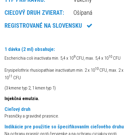
CIEĽOVÝ DRUH ZVIERAT:
Ošípaná
REGISTROVANÉ NA SLOVENSKU
1 dávka (2 ml) obsahuje:
9
10
Escherichia coli inactivata min. 5,4 x 10
CFU, max. 5,4 x 10
CFU
10
Erysipelothrix rhusiopathiae inactivatum min. 2 x 10
CFU, max. 2 x
11
10
CFU
(3 kmene typ 2, 1 kmen typ 1)
Injekčná emulzia.
Cieľový druh
Prasničky a gravidné prasnice.
Indikácie pre použitie so špecifikovaním cieľového druhu
Na ochranu prasníc proti červienke a na ochranu ciciakov proti