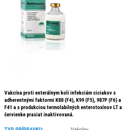
Vakcína proti enterálnym koli infekciám ciciakov s
adherentnými faktormi K88 (F4), K99 (F5), 987P (F6) a
F41 a s produkciou termolabilných enterotoxínov LT a
červienke prasiat inaktivovaná.
TYP PRÍPRAVKU:
Vakcíny