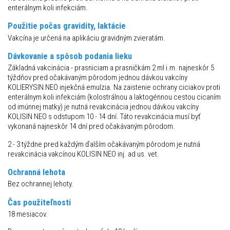
enterálnym koli infekciám.
Použitie počas gravidity, laktácie
Vakcína je určená na aplikáciu gravidným zvieratám.
Dávkovanie a spôsob podania lieku
Základná vakcinácia - prasniciam a prasničkám 2 ml i.m. najneskôr 5
týždňov pred očakávaným pôrodom jednou dávkou vakcíny
KOLIERYSIN NEO injekčná emulzia. Na zaistenie ochrany ciciakov proti
enterálnym koli infekciám (kolostrálnou a laktogénnou cestou cicaním
od imúnnej matky) je nutná revakcinácia jednou dávkou vakcíny
KOLISIN NEO s odstupom 10 - 14 dní. Táto revakcinácia musí byť
vykonaná najneskôr 14 dní pred očakávaným pôrodom.
2 - 3 týždne pred každým ďalším očakávaným pôrodom je nutná
revakcinácia vakcínou KOLISIN NEO inj. ad us. vet.
Ochranná lehota
Bez ochrannej lehoty.
Čas použiteľnosti
18 mesiacov.