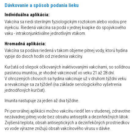
Dávkovanie a spôsob podania lieku
Individuálna aplikácia:
Vakcína sa riedi sterilným fyziologickým roztokom alebo vodou pre
injekciu. Riedená vakcína sa podá v jednej kvapke do spojivkového
vaku - intrakonjunktiválne jednotlivým vtákom.
Hromadná aplikácia:
Vakcína sa podáva riedená v takom objeme pitnej vody, ktorú hydina
vypije do dvoch hodín od zriedenia vakcíny.
Kurčatá od sliepok očkovaných inaktivovanými vakcínami, so solídnou
pasívnou imunitou, je vhodné vakcinovať vo veku 21 až 28 dní.
V ohrozených chovoch sa hydina vakcinuje už v druhom týždni veku
a revakcinuje sa za týždeň (na základe serologického vyšetrenia
jednodňových kurčiat).
Imunita nastupuje za jeden až dva týždne.
Pri perorálnej aplikácii možno vakcínu riediť len v studenej, zdravotne
nezávadnej pitnej vode bez obsahu antiseptík a dezinfekčných látok.
Zvýšená teplota, obsah antiseptických a dezinfekčných prostriedkov
vo vode výrazne znižujú obsah vakcínového vírusu v dávke.