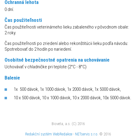
Ochranná lehota
0 dní.
Čas použiteľnosti
Čas použiteľnosti veterinárneho lieku zabaleného v pôvodnom obale:
2 roky.
Čas použiteľnosti po zriedení alebo rekonštitúcii lieku podľa návodu:
Spotrebovať do 2 hodín po nariedení.
Osobitné bezpečnostné opatrenia na uchovávanie
Uchovávať v chladničke pri teplote (2°C - 8°C)
Balenie
1x 500 dávok, 1x 1000 dávok, 1x 2000 dávok, 1x 5000 dávok,
10 x 500 dávok, 10 x 1000 dávok, 10 x 2000 dávok, 10x 5000 dávok.
Bioveta, a.s. (C) 2016
Redakční systém
WebRedakce
-
NETservis s.r.o.
© 2016