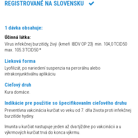
REGISTROVANÉ NA SLOVENSKU
1 dávka obsahuje:
Účinná látka:
Vírus infekčnej burzitídy, živý (kmeň IBDV OP 23) min. 104,0 TCID50
max. 105.3 TCID50 *
Lieková forma
Lyofilizát, po nariedení suspenzia na perorálnu alebo
intrakonjunktiválnu aplikáciu
Cieľový druh
Kura domáce.
Indikácie pre použitie so špecifikovaním cieľového druhu
Preventívna vakcinácia kurčiat vo veku od 7. dňa života proti infekčnej
burzitíde hydiny.
Imunita u kurčiat nastupuje jeden až dva týždne po vakcinácii a u
výkrmových kurčiat trvá do konca výkrmu.