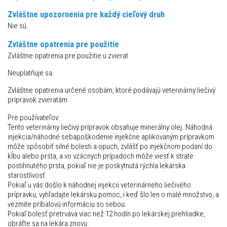
Zvláštne upozornenia pre každý cieľový druh
Nie sú.
Zvláštne opatrenia pre použitie
Zvláštne opatrenia pre použitie u zvierat
Neuplatňuje sa.
Zvláštne opatrenia určené osobám, ktoré podávajú veterinárny liečivý
prípravok zvieratám
Pre používateľov:
Tento veterinárny liečivý prípravok obsahuje minerálny olej. Náhodná
injekcia/náhodné sebapoškodenie injekčne aplikovaným prípravkom
môže spôsobiť silné bolesti a opuch, zvlášť po injekčnom podaní do
kĺbu alebo prsta, a vo vzácnych prípadoch môže viesť k strate
postihnutého prsta, pokiaľ nie je poskytnutá rýchla lekárska
starostlivosť.
Pokiaľ u vás došlo k náhodnej injekcii veterinárneho liečivého
prípravku, vyhľadajte lekársku pomoc, i keď šlo len o malé množstvo, a
vezmite príbalovú informáciu so sebou.
Pokiaľ bolesť pretrváva viac než 12 hodín po lekárskej prehliadke,
obráťte sa na lekára znovu.