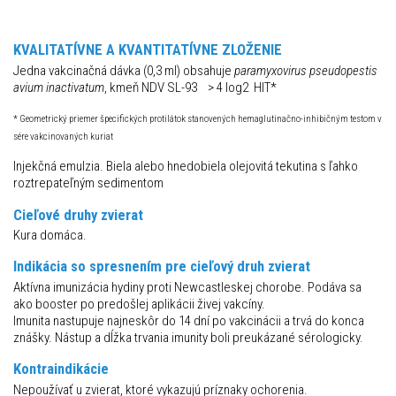
KVALITATÍVNE A KVANTITATÍVNE ZLOŽENIE
Jedna vakcinačná dávka (0,3 ml) obsahuje
paramyxovirus pseudopestis
avium inactivatum
, kmeň NDV SL-93 > 4 log2 HIT*
* Geometrický priemer špecifických protilátok stanovených hemaglutinačno-inhibičným testom v
sére vakcinovaných kuriat
Injekčná emulzia. Biela alebo hnedobiela olejovitá tekutina s ľahko
roztrepateľným sedimentom
Cieľové druhy zvierat
Kura domáca.
Indikácia so spresnením pre cieľový druh zvierat
Aktívna imunizácia hydiny proti Newcastleskej chorobe. Podáva sa
ako booster po predošlej aplikácii živej vakcíny.
Imunita nastupuje najneskôr do 14 dní po vakcinácii a trvá do konca
znášky. Nástup a dĺžka trvania imunity boli preukázané sérologicky.
Kontraindikácie
Nepoužívať u zvierat, ktoré vykazujú príznaky ochorenia.