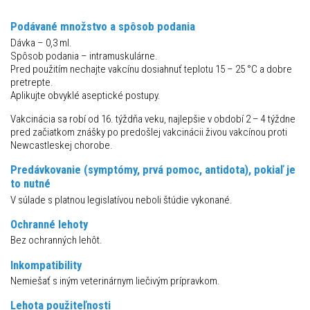
Podávané množstvo a spôsob podania
Dávka – 0,3 ml.
Spôsob podania – intramuskulárne.
Pred použitím nechajte vakcínu dosiahnuť teplotu 15 – 25 °C a dobre
pretrepte.
Aplikujte obvyklé aseptické postupy.
Vakcinácia sa robí od 16. týždňa veku, najlepšie v období 2 – 4 týždne
pred začiatkom znášky po predošlej vakcinácii živou vakcínou proti
Newcastleskej chorobe.
Predávkovanie (symptómy, prvá pomoc, antidota), pokiaľ je
to nutné
V súlade s platnou legislatívou neboli štúdie vykonané.
Ochranné lehoty
Bez ochranných lehôt.
Inkompatibility
Nemiešať s iným veterinárnym liečivým prípravkom.
Lehota použiteľnosti