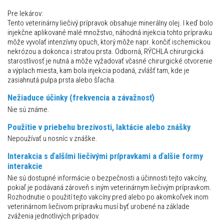
Pre lekárov:
Tento veterinárny liečivý prípravok obsahuje minerálny olej. I keď bolo
injekčne aplikované malé množstvo, náhodná injekcia tohto prípravku
môže vyvolať intenzívny opuch, ktorý môže napr. končiť ischemickou
nekrózou a dokonca i stratou prsta. Odborná, RÝCHLA chirurgická
starostlivosť je nutná a môže vyžadovať včasné chirurgické otvorenie
a výplach miesta, kam bola injekcia podaná, zvlášť tam, kde je
zasiahnutá pulpa prsta alebo šľacha.
Nežiaduce účinky (frekvencia a závažnosť)
Nie sú známe.
Použitie v priebehu brezivosti, laktácie alebo znášky
Nepoužívať u nosníc v znáške.
Interakcia s ďalšími liečivými prípravkami a ďalšie formy
interakcie
Nie sú dostupné informácie o bezpečnosti a účinnosti tejto vakcíny,
pokiaľ je podávaná zároveň s iným veterinárnym liečivým prípravkom.
Rozhodnutie o použití tejto vakcíny pred alebo po akomkoľvek inom
veterinárnom liečivom prípravku musí byť urobené na základe
zváženia jednotlivých prípadov.