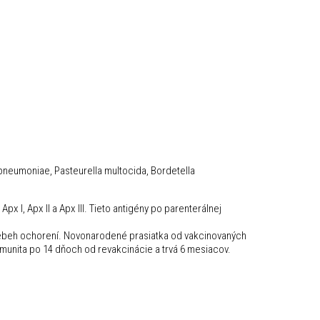
pneumoniae, Pasteurella multocida, Bordetella
 I, Apx II a Apx III. Tieto antigény po parenterálnej
riebeh ochorení. Novonarodené prasiatka od vakcinovaných
imunita po 14 dňoch od revakcinácie a trvá 6 mesiacov.