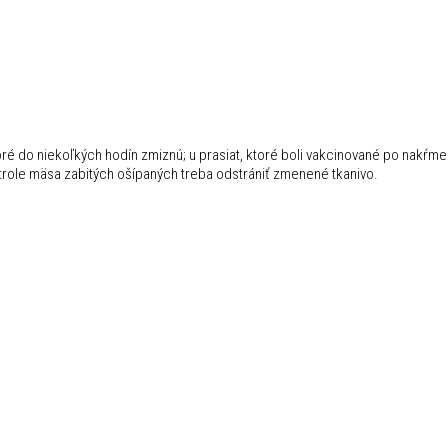
oré do niekoľkých hodín zmiznú; u prasiat, ktoré boli vakcinované po nakŕm
ntrole mäsa zabitých ošípaných treba odstrániť zmenené tkanivo.