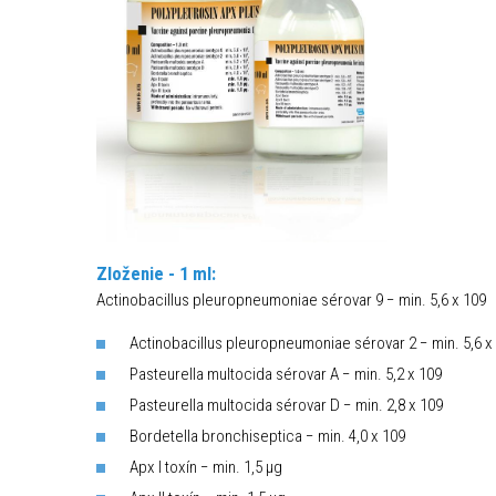
Zloženie - 1 ml:
Actinobacillus pleuropneumoniae sérovar 9 − min. 5,6 x 109
Actinobacillus pleuropneumoniae sérovar 2 − min. 5,6 x
Pasteurella multocida sérovar A − min. 5,2 x 109
Pasteurella multocida sérovar D − min. 2,8 x 109
Bordetella bronchiseptica − min. 4,0 x 109
Apx I toxín − min. 1,5 µg