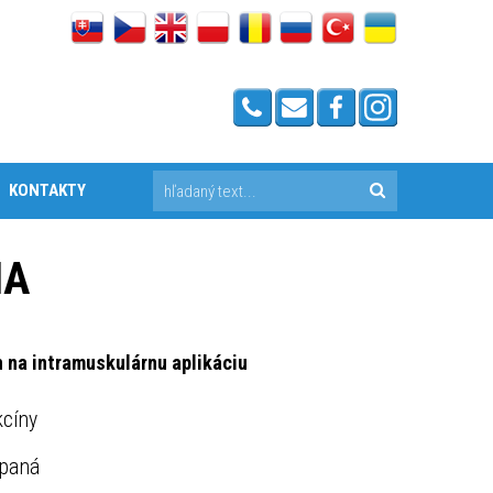
KONTAKTY
IA
 na intramuskulárnu aplikáciu
cíny
ípaná