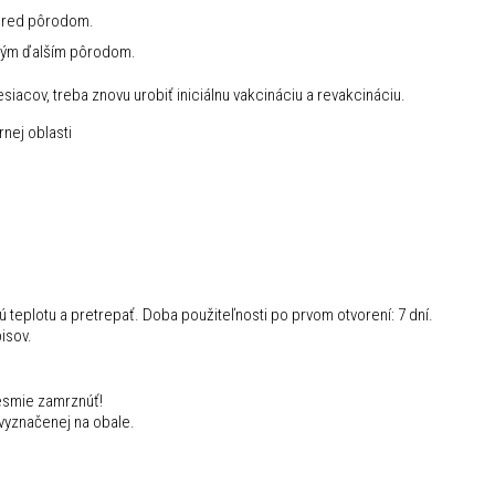
 pred pôrodom.
aždým ďalším pôrodom.
cov, treba znovu urobiť iniciálnu vakcináciu a revakcináciu.
rnej oblasti
teplotu a pretrepať. Doba použiteľnosti po prvom otvorení: 7 dní.
isov.
esmie zamrznúť!
 vyznačenej na obale.