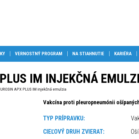
KY
VERNOSTNÝ PROGRAM
NA STIAHNUTIE
KARIÉRA
PLUS IM INJEKČNÁ EMULZ
UROSIN APX PLUS IM injekčná emulzia
Vakcína proti pleuropneumónii ošípaných
TYP PRÍPRAVKU:
Vak
CIEĽOVÝ DRUH ZVIERAT:
Oš