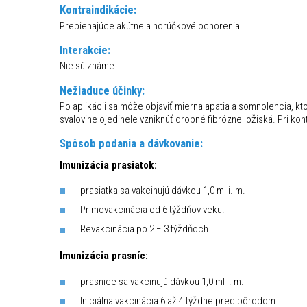
Kontraindikácie:
Prebiehajúce akútne a horúčkové ochorenia.
Interakcie:
Nie sú známe
Nežiaduce účinky:
Po aplikácii sa môže objaviť mierna apatia a somnolencia, kt
svalovine ojedinele vzniknúť drobné fibrózne ložiská. Pri ko
Spôsob podania a dávkovanie:
Imunizácia prasiatok:
prasiatka sa vakcinujú dávkou 1,0 ml i. m.
Primovakcinácia od 6 týždňov veku.
Revakcinácia po 2 − 3 týždňoch.
Imunizácia prasníc:
prasnice sa vakcinujú dávkou 1,0 ml i. m.
Iniciálna vakcinácia 6 až 4 týždne pred pôrodom.