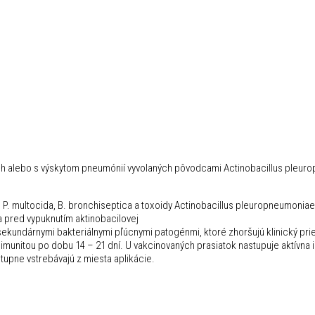
ch alebo s výskytom pneumónií vyvolaných pôvodcami Actinobacillus pleuro
. multocida, B. bronchiseptica a toxoidy Actinobacillus pleuropneumoniae Apx
ia pred vypuknutím aktinobacilovej
sekundárnymi bakteriálnymi pľúcnymi patogénmi, ktoré zhoršujú klinický p
munitou po dobu 14 – 21 dní. U vakcinovaných prasiatok nastupuje aktívna 
stupne vstrebávajú z miesta aplikácie.