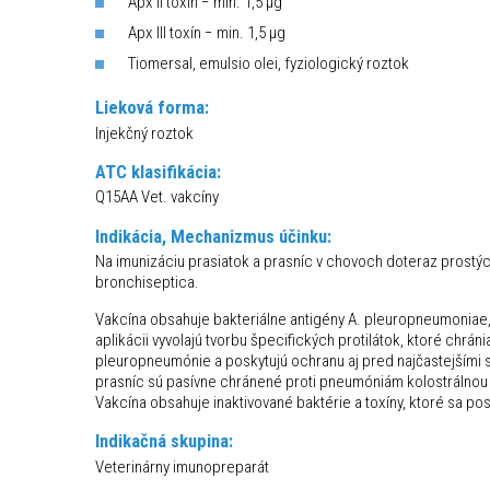
Apx II toxín − min. 1,5 µg
Apx III toxín − min. 1,5 µg
Tiomersal, emulsio olei, fyziologický roztok
Lieková forma:
Injekčný roztok
ATC klasifikácia:
Q15AA Vet. vakcíny
Indikácia, Mechanizmus účinku:
Na imunizáciu prasiatok a prasníc v chovoch doteraz prostý
bronchiseptica.
Vakcína obsahuje bakteriálne antigény A. pleuropneumoniae, P
aplikácii vyvolajú tvorbu špecifických protilátok, ktoré chrán
pleuropneumónie a poskytujú ochranu aj pred najčastejšími 
prasníc sú pasívne chránené proti pneumóniám kolostrálnou i
Vakcína obsahuje inaktivované baktérie a toxíny, ktoré sa po
Indikačná skupina:
Veterinárny imunopreparát