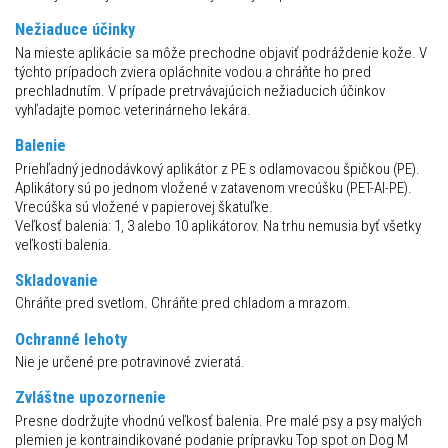
Nežiaduce účinky
Na mieste aplikácie sa môže prechodne objaviť podráždenie kože. V
týchto prípadoch zviera opláchnite vodou a chráňte ho pred
prechladnutím. V prípade pretrvávajúcich nežiaducich účinkov
vyhľadajte pomoc veterinárneho lekára.
Balenie
Priehľadný jednodávkový aplikátor z PE s odlamovacou špičkou (PE).
Aplikátory sú po jednom vložené v zatavenom vrecúšku (PET-Al-PE).
Vrecúška sú vložené v papierovej škatuľke.
Veľkosť balenia: 1, 3 alebo 10 aplikátorov. Na trhu nemusia byť všetky
veľkosti balenia.
Skladovanie
Chráňte pred svetlom. Chráňte pred chladom a mrazom.
Ochranné lehoty
Nie je určené pre potravinové zvieratá.
Zvláštne upozornenie
Presne dodržujte vhodnú veľkosť balenia. Pre malé psy a psy malých
plemien je kontraindikované podanie prípravku Top spot on Dog M