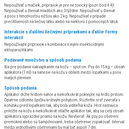
Nepoužívať u mačiek, prípravok je pre ne toxický (pozri bod 4.4)!
Nepoužívať u šteniat mladších ako 3 týždne. Nepoužívať u šteniat
a psov s hmotnosťou nižšou ako 2 kg. Nepoužívať v prípade
precitlivenosti na liečivú látku alebo na niektorú z pomocných látok.
Interakcie s ďalšími liečivými prípravkami a ďalšie formy
interakcií
Nepoužívajte prípravok v kombinácii s inými insekticídnymi
ektoparazitikami.
Podávané množstvo a spôsob podania
Iba pre podanie nakvapkaním na kožu – spot-on. Psy do 15 kg – obsah
aplikátora (1 ml) sa nanesie na kožu v oblasti medzi lopatkami u psov
malých plemien.
Spôsob podania
Aplikátor držte hrdlom nahor a niekoľkokrát poklepte na hrdlo prstom.
Opatrne odlomte špičku krútivým pohybom. Rozhrňte srsť zvieraťa v
kohútiku pred lopatkami tak, aby bola viditeľná koža. Hrot nástavca
priložte na kožu a niekoľkokrát stlačte aplikátor tak, aby sa celý obsah
aplikátora vyprázdnil priamo na kožu. Nevtierať. Ak psy po ošetrení
premoknú alebo sú šampónované, treba ošetrenie zopakovať. Interval
medzi jednotlivými ošetreniami by mal byť aspoň 7 dní.