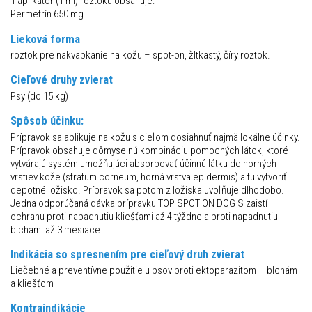
1 aplikátor (1 ml) roztoku obsahuje:
Permetrín 650 mg
Lieková forma
roztok pre nakvapkanie na kožu – spot-on, žltkastý, číry roztok.
Cieľové druhy zvierat
Psy (do 15 kg)
Spôsob účinku:
Prípravok sa aplikuje na kožu s cieľom dosiahnuť najmä lokálne účinky.
Prípravok obsahuje dômyselnú kombináciu pomocných látok, ktoré
vytvárajú systém umožňujúci absorbovať účinnú látku do horných
vrstiev kože (stratum corneum, horná vrstva epidermis) a tu vytvoriť
depotné ložisko. Prípravok sa potom z ložiska uvoľňuje dlhodobo.
Jedna odporúčaná dávka prípravku TOP SPOT ON DOG S zaistí
ochranu proti napadnutiu kliešťami až 4 týždne a proti napadnutiu
blchami až 3 mesiace.
Indikácia so spresnením pre cieľový druh zvierat
Liečebné a preventívne použitie u psov proti ektoparazitom – blchám
a kliešťom
Kontraindikácie