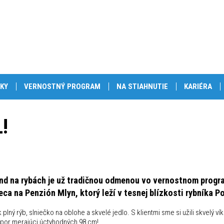
KY
VERNOSTNÝ PROGRAM
NA STIAHNUTIE
KARIÉRA
!
nd na rybách je už tradičnou odmenou vo vernostnom progra
eca na Penzión Mlyn, ktorý leží v tesnej blízkosti rybníka 
 plný rýb, slniečko na oblohe a skvelé jedlo. S klientmi sme si užili skvelý v
apor merajúci úctyhodných 98 cm!