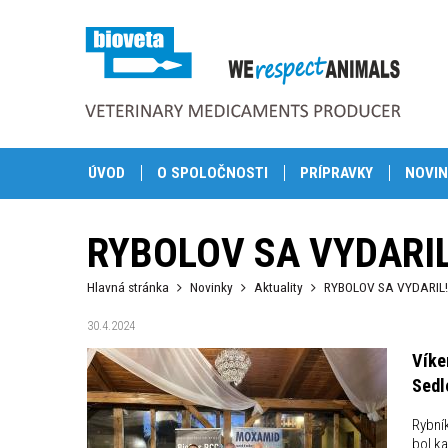
ÚVOD
O SPOLOČNOSTI
PRÍPRAVKY
NOVIN
RYBOLOV SA VYDARIL
Hlavná stránka
Novinky
Aktuality
RYBOLOV SA VYDARIL!
30.4.2024
Víke
Sedl
Rybník
bol k