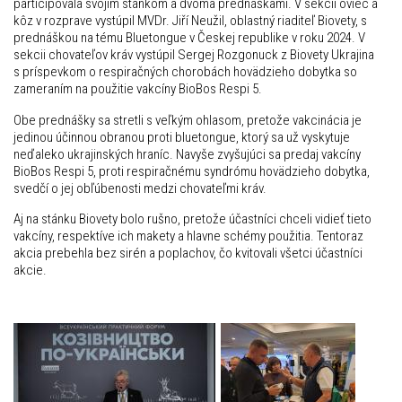
participovala svojím stánkom a dvoma prednáškami. V sekcii oviec a
kôz v rozprave vystúpil MVDr. Jiří Neužil, oblastný riaditeľ Biovety, s
prednáškou na tému Bluetongue v Českej republike v roku 2024. V
sekcii chovateľov kráv vystúpil Sergej Rozgonuck z Biovety Ukrajina
s príspevkom o respiračných chorobách hovädzieho dobytka so
zameraním na použitie vakcíny BioBos Respi 5.
Obe prednášky sa stretli s veľkým ohlasom, pretože vakcinácia je
jedinou účinnou obranou proti bluetongue, ktorý sa už vyskytuje
neďaleko ukrajinských hraníc. Navyše zvyšujúci sa predaj vakcíny
BioBos Respi 5, proti respiračnému syndrómu hovädzieho dobytka,
svedčí o jej obľúbenosti medzi chovateľmi kráv.
Aj na stánku Biovety bolo rušno, pretože účastníci chceli vidieť tieto
vakcíny, respektíve ich makety a hlavne schémy použitia. Tentoraz
akcia prebehla bez sirén a poplachov, čo kvitovali všetci účastníci
akcie.