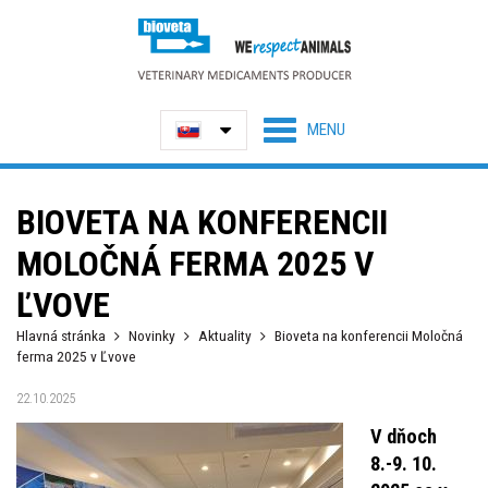
BIOVETA NA KONFERENCII
MOLOČNÁ FERMA 2025 V
ĽVOVE
Hlavná stránka
Novinky
Aktuality
Bioveta na konferencii Moločná
ferma 2025 v Ľvove
22.10.2025
V dňoch
8.-9. 10.