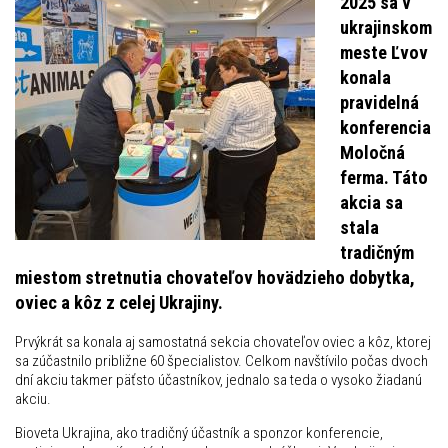
2025 sa v
ukrajinskom
meste Ľvov
konala
pravidelná
konferencia
Moločná
ferma. Táto
akcia sa
stala
tradičným
miestom stretnutia chovateľov hovädzieho dobytka,
oviec a kôz z celej Ukrajiny.
Prvýkrát sa konala aj samostatná sekcia chovateľov oviec a kôz, ktorej
sa zúčastnilo približne 60 špecialistov. Celkom navštívilo počas dvoch
dní akciu takmer päťsto účastníkov, jednalo sa teda o vysoko žiadanú
akciu.
Bioveta Ukrajina, ako tradičný účastník a sponzor konferencie,