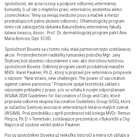
spoločnosti, ale aj na rozvoji a podpore odbornej veterinárnej
komunity, či už ide o majiteľov praxí, veterinárov, asistentov alebo
zootechnikov. Témy sa venujú medicíne psov a mačiek a medzi
prednášajúcich patria skúsení odborníci. Oftalmologický program
tento rok zabezpečila dekanka Bukureštskej veterinárnej fakulty
Iuliana Ionascu, Assoc. Prof. Dr, dermatologický program patril Ana-
Maria Boncea, Dipl. ECVD.
Spoločnosť Bioveta sa v tomto roku stala partnerom tejto vzdelávacej
akcie. Prostredníctvom riaditeľky rumunskej pobočky Mgr. Jany
Šnytovej boli účastníci oboznámení s viac ako storočnou históriou
spoločnosti Bioveta. Odborný program zaistil produktový manažér
MVDr. Karel Paukner, Ph.D., ktorý si pripravil pre veterinárov príspevok
s názvom: "New strains, new challenges: The power of vaccination
against canine parvovirus." Príspevok spájal teoretický základ s
názornými príkladmi z praxe, a to vo vzťahu k novým odporúčaniam
WSAVA 2024 Guidelines for Vaccination of Dogs and Cats, ktoré
pripravila odborná skupina Vaccination Guidelines Group (VGG), ktorá
je súčasťou Svetovej asociácie veterinárnych lekárov malých zvierat
(WSAVA). Prvú prednášku v apríli predniesol náš kolega MVDr. Remus
Pleşca, Ph.D. v Temešvári, zostávajúce prezentácie v Bukurešti a Cluj-
Napoca už osobne viedol doktor Paukner.
Psy sú spoločníkmi človeka už niekoľko tisícročí a miera ich obľuby a