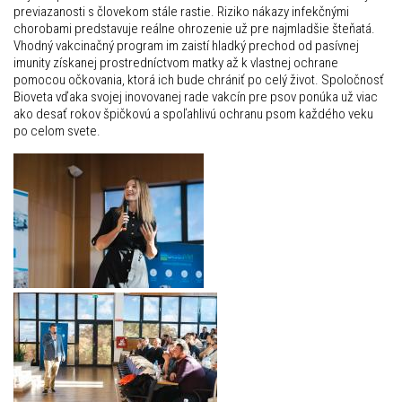
previazanosti s človekom stále rastie. Riziko nákazy infekčnými
chorobami predstavuje reálne ohrozenie už pre najmladšie šteňatá.
Vhodný vakcinačný program im zaistí hladký prechod od pasívnej
imunity získanej prostredníctvom matky až k vlastnej ochrane
pomocou očkovania, ktorá ich bude chrániť po celý život. Spoločnosť
Bioveta vďaka svojej inovovanej rade vakcín pre psov ponúka už viac
ako desať rokov špičkovú a spoľahlivú ochranu psom každého veku
po celom svete.