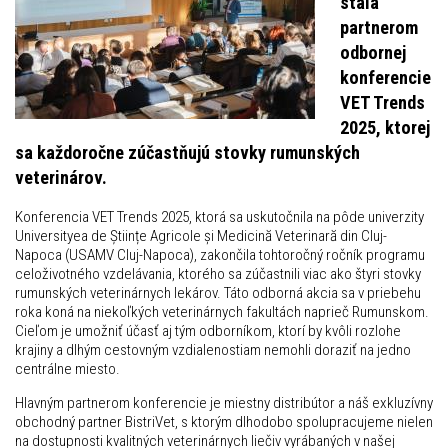
stala
partnerom
odbornej
konferencie
VET Trends
2025, ktorej
sa každoročne zúčastňujú stovky rumunských
veterinárov.
Konferencia VET Trends 2025, ktorá sa uskutočnila na pôde univerzity
Universityea de Științe Agricole și Medicină Veterinară din Cluj-
Napoca (USAMV Cluj-Napoca), zakončila tohtoročný ročník programu
celoživotného vzdelávania, ktorého sa zúčastnili viac ako štyri stovky
rumunských veterinárnych lekárov. Táto odborná akcia sa v priebehu
roka koná na niekoľkých veterinárnych fakultách naprieč Rumunskom.
Cieľom je umožniť účasť aj tým odborníkom, ktorí by kvôli rozlohe
krajiny a dlhým cestovným vzdialenostiam nemohli doraziť na jedno
centrálne miesto.
Hlavným partnerom konferencie je miestny distribútor a náš exkluzívny
obchodný partner BistriVet, s ktorým dlhodobo spolupracujeme nielen
na dostupnosti kvalitných veterinárnych liečiv vyrábaných v našej