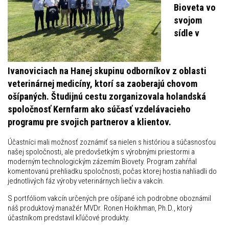
Bioveta vo
svojom
sídle v
Ivanoviciach na Hanej skupinu odborníkov z oblasti
veterinárnej medicíny, ktorí sa zaoberajú chovom
ošípaných. Študijnú cestu zorganizovala holandská
spoločnosť Kernfarm ako súčasť vzdelávacieho
programu pre svojich partnerov a klientov.
Účastníci mali možnosť zoznámiť sa nielen s históriou a súčasnosťou
našej spoločnosti, ale predovšetkým s výrobnými priestormi a
moderným technologickým zázemím Biovety. Program zahŕňal
komentovanú prehliadku spoločnosti, počas ktorej hostia nahliadli do
jednotlivých fáz výroby veterinárnych liečiv a vakcín.
S portfóliom vakcín určených pre ošípané ich podrobne oboznámil
náš produktový manažér MVDr. Ronen Hoikhman, Ph.D., ktorý
účastníkom predstavil kľúčové produkty.