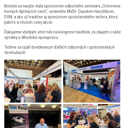
Bioveta sa navyše stala sponzorom odborného seminára „Ochorenie
horných dýchacích ciest“, vedeného MVDr. Davidom Hanzlíčkom,
DVM, a ako už tradične aj sponzorom spoločenského večera, ktorý
patril k vrcholom celej akcie.
Ďakujeme všetkým, ktorí nás na kongrese navštívili, za záujem o naše
výrobky a dlhodobú spoluprácu.
Tešíme sa opäť dovidenia pri ďalších odborných i spoločenských
stretnutiach!