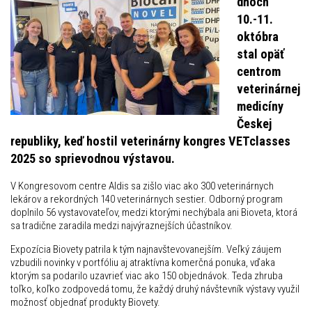
dňoch
10.-11.
októbra
stal opäť
centrom
veterinárnej
medicíny
Českej
republiky, keď hostil veterinárny kongres VETclasses
2025 so sprievodnou výstavou.
V Kongresovom centre Aldis sa zišlo viac ako 300 veterinárnych
lekárov a rekordných 140 veterinárnych sestier. Odborný program
doplnilo 56 vystavovateľov, medzi ktorými nechýbala ani Bioveta, ktorá
sa tradične zaradila medzi najvýraznejších účastníkov.
Expozícia Biovety patrila k tým najnavštevovanejším. Veľký záujem
vzbudili novinky v portfóliu aj atraktívna komerčná ponuka, vďaka
ktorým sa podarilo uzavrieť viac ako 150 objednávok. Teda zhruba
toľko, koľko zodpovedá tomu, že každý druhý návštevník výstavy využil
možnosť objednať produkty Biovety.