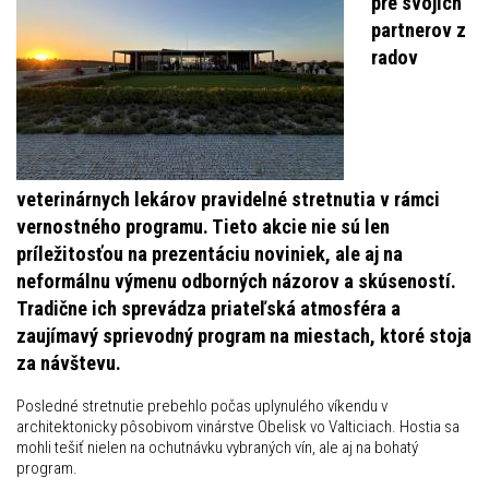
pre svojich
partnerov z
radov
veterinárnych lekárov pravidelné stretnutia v rámci
vernostného programu. Tieto akcie nie sú len
príležitosťou na prezentáciu noviniek, ale aj na
neformálnu výmenu odborných názorov a skúseností.
Tradične ich sprevádza priateľská atmosféra a
zaujímavý sprievodný program na miestach, ktoré stoja
za návštevu.
Posledné stretnutie prebehlo počas uplynulého víkendu v
architektonicky pôsobivom vinárstve Obelisk vo Valticiach. Hostia sa
mohli tešiť nielen na ochutnávku vybraných vín, ale aj na bohatý
program.