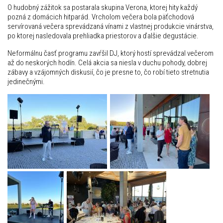
O hudobný zážitok sa postarala skupina Verona, ktorej hity každý
pozná z domácich hitparád. Vrcholom večera bola päťchodová
servírovaná večera sprevádzaná vínami z vlastnej produkcie vinárstva,
po ktorej nasledovala prehliadka priestorov a ďalšie degustácie.
Neformálnu časť programu zavŕšil DJ, ktorý hostí sprevádzal večerom
až do neskorých hodín. Celá akcia sa niesla v duchu pohody, dobrej
zábavy a vzájomných diskusií, čo je presne to, čo robí tieto stretnutia
jedinečnými.